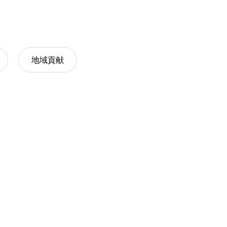
事業系一般廃棄物）
施設保全（消防設備ﾒﾝﾃﾅﾝｽ）
清掃管理
地域貢献