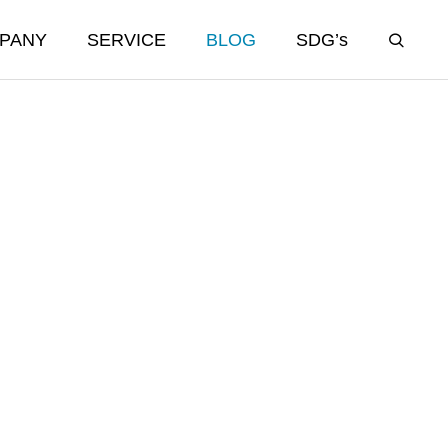
PANY
SERVICE
BLOG
SDG’s
ンス
蛍光灯リサイクル
fluorescent light recycling
蛍光灯リサイクル