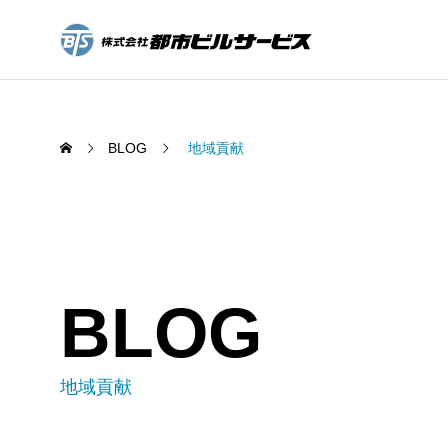
BLOG
地域貢献
廃棄物
SERVICE
BLOG
Waste collectio
私たちの事業について
福富中学校による体験授業
きれい
地域貢献
2024.06.13
2024.
廃棄物収集（