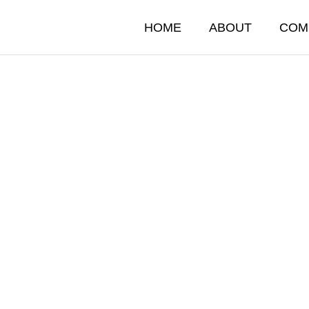
HOME
ABOUT
COM
収集運搬
ビルメンテナ
n and transportation
Building Maintenance
なまちづくりキャンペーン
06.09
産業廃棄物）
施設保全（給水設備ﾒﾝﾃﾅﾝｽ）