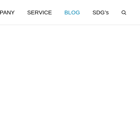
PANY
SERVICE
BLOG
SDG’s
ンス
蛍光灯リサイクル
fluorescent light recycling
蛍光灯リサイクル